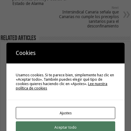
Estado de Alarma
Next
Intersindical Canaria señala que
Canarias no cumple los preceptos
sanitarios para el
desconfinamiento
Related Articles
Sanidad adjudica 106 ecógrafos por casi tres millones de
Cookies
euros para varios hospitales del SCS
7 agosto, 2026
Usamos cookies. Si te parece bien, simplemente haz clic en
«Aceptar todo». También puedes elegir qué tipo de
cookies quieres haciendo clic en «Ajustes».
Lee nuestra
política de cookies
Ajustes
Aceptar todo