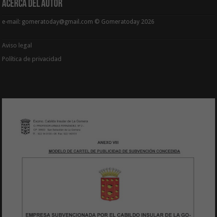
Acerca del Autor
e-mail: gomeratoday@gmail.com © Gomeratoday 2026
Aviso legal
Política de privacidad