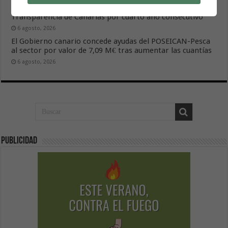
Gesplan logra la máxima puntuación en el Índice de
Transparencia de Canarias por cuarto año consecutivo
6 agosto, 2026
El Gobierno canario concede ayudas del POSEICAN-Pesca
al sector por valor de 7,09 M€ tras aumentar las cuantías
6 agosto, 2026
Publicidad