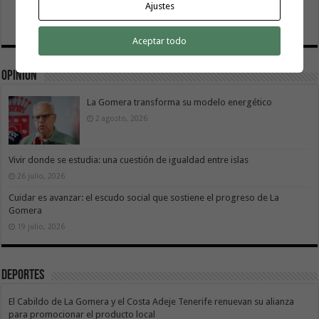
Ajustes
Aceptar todo
Opinión
La Gomera transforma su modelo energético
2 agosto, 2026
Vivir donde se estudia: una cuestión de igualdad entre islas
26 julio, 2026
Cuidar es avanzar: el escudo social que sostiene el progreso de La
Gomera
19 julio, 2026
Deportes
El Cabildo de La Gomera y el Costa Adeje Tenerife renuevan su alianza
para promocionar el producto local