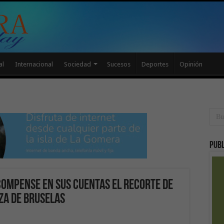
al
Internacional
Sociedad
Sucesos
Deportes
Opinión
Publ
 compense en sus cuentas el recorte de
za de Bruselas