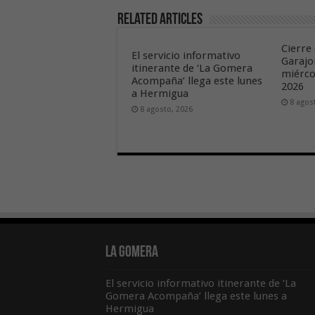
Related Articles
Cierre 
El servicio informativo
Garajo
itinerante de ‘La Gomera
miérco
Acompaña’ llega este lunes
2026
a Hermigua
8 agos
8 agosto, 2026
La Gomera
El servicio informativo itinerante de ‘La
Gomera Acompaña’ llega este lunes a
Hermigua