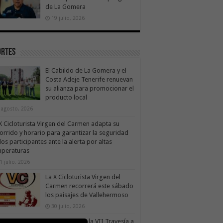
de La Gomera
19 julio, 2026
ortes
El Cabildo de La Gomera y el
Costa Adeje Tenerife renuevan
su alianza para promocionar el
producto local
 agosto, 2026
X Cicloturista Virgen del Carmen adapta su
orrido y horario para garantizar la seguridad
los participantes ante la alerta por altas
mperaturas
1 julio, 2026
La X Cicloturista Virgen del
Carmen recorrerá este sábado
los paisajes de Vallehermoso
30 julio, 2026
le Gran Rey acoge este sábado la VII Travesía a