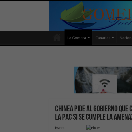
La Gomera
Canarias
Nacion
Chinea pide al Gobierno que
la PAC si se cumple la amena
tweet