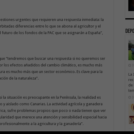
uestiones urgentes que requieren una respuesta inmediata: la
rbitadas diferencias entre lo que se abona al agricultor y el
Dep
 el futuro de los fondos de la PAC que se asignarán a España”,
que “tendremos que buscar una respuesta si no queremos ser
por los efectos añadidos del cambio climático, es mucho más
3
tura es mucho más que un sector económico. Es clave para la
La 
ción de la naturaleza”.
rec
de 
te
 la situación es preocupante en la Península, la realidad es
3
do y aislado como Canarias. La actividad agrícola y ganadera
férica, sufre problemas propios que poco o nada tienen que ver
cularidad que merece una atención y sensibilidad especial hacia
profesionalmente a la agricultura y la ganadería”.
Val