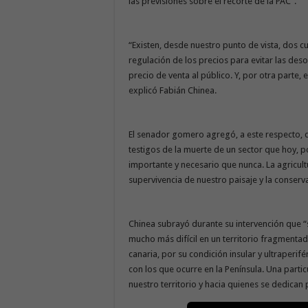
las previsiones sobre el recorte de la PAC”.
“Existen, desde nuestro punto de vista, dos c
regulación de los precios para evitar las deso
precio de venta al público. Y, por otra parte,
explicó Fabián Chinea.
El senador gomero agregó, a este respecto, 
testigos de la muerte de un sector que hoy, 
importante y necesario que nunca. La agricul
supervivencia de nuestro paisaje y la conserva
Chinea subrayó durante su intervención que “si
mucho más difícil en un territorio fragmenta
canaria, por su condición insular y ultraperi
con los que ocurre en la Península. Una parti
nuestro territorio y hacia quienes se dedican 