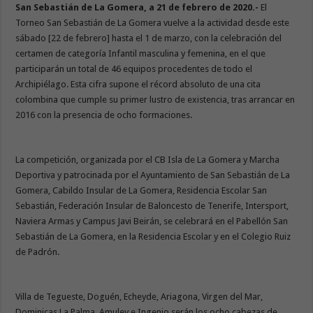
San Sebastián de La Gomera, a 21 de febrero de 2020.-
El
Torneo San Sebastián de La Gomera vuelve a la actividad desde este
sábado [22 de febrero] hasta el 1 de marzo, con la celebración del
certamen de categoría Infantil masculina y femenina, en el que
participarán un total de 46 equipos procedentes de todo el
Archipiélago. Esta cifra supone el récord absoluto de una cita
colombina que cumple su primer lustro de existencia, tras arrancar en
2016 con la presencia de ocho formaciones.
La competición, organizada por el CB Isla de La Gomera y Marcha
Deportiva y patrocinada por el Ayuntamiento de San Sebastián de La
Gomera, Cabildo Insular de La Gomera, Residencia Escolar San
Sebastián, Federación Insular de Baloncesto de Tenerife, Intersport,
Naviera Armas y Campus Javi Beirán, se celebrará en el Pabellón San
Sebastián de La Gomera, en la Residencia Escolar y en el Colegio Ruiz
de Padrón.
Villa de Tegueste, Doguén, Echeyde, Ariagona, Virgen del Mar,
Dominicas La Palma, Amuley e Ingenio serán los ocho cabezas de