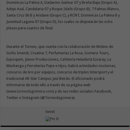
Dominicas La Palma A, Dadarmo Güímar 07 y Breña Baja (Grupo A),
Adeje Azul, Candelaria 07 y Roque Idafe (Grupo B), 7 Palmas Blanco,
Santa Cruz 06 B y Aridane (Grupo C), y RCNT, Dominicas La Palma B y
Juventud Laguna 07 (Grupo D), los cuales se disputarán las ocho
plazas para cuartos de final.
Durante el Torneo, que cuenta con la colaboración de Molino de
Gofio Imendi, Creativa 7, Perfumerías La Rosa, Gomera Tours,
Expoquim, Júnior Producciones, Cafetería Heladería Ezcaray, La
Machanga y Ferreterías Pepe e Hijos, habrá actividades nocturnas,
concurso de tiro por equipos, concurso de triples Intersport y el
tradicional All-Star Campus Javi Beirán. El aficionado podrá
informarse de todo ello a través de su página web
(
www.torneolagomera.com
) y de sus redes sociales: Facebook,
Twitter e Instagram (@Torneolagomera).
tweet