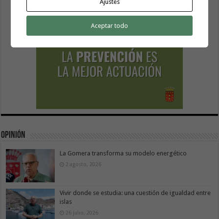
Ajustes
Aceptar todo
Opinión
La Gomera transforma su modelo energético
2 agosto, 2026
Vivir donde se estudia: una cuestión de igualdad entre
islas
26 julio, 2026