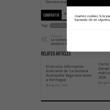
Descansa en paz compañero. Te echaremos de
tweet
Compartir
Usamos cookies. Si te pa
haciendo clic en «Ajustes
Tags
LEO CHINEA
Previous
La Gomera promociona sus
senderos en la feria de Gantes
Related Articles
Cierre 
El servicio informativo
Garajo
itinerante de ‘La Gomera
miérco
Acompaña’ llega este lunes
2026
a Hermigua
8 agos
8 agosto, 2026