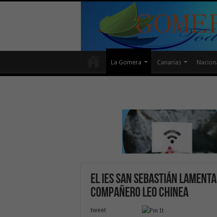
La Gomera
Canarias
Nacion
El IES San Sebastián lamenta
compañero Leo Chinea
tweet