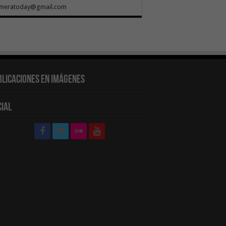
meratoday@gmail.com
blicaciones en Imágenes
cial