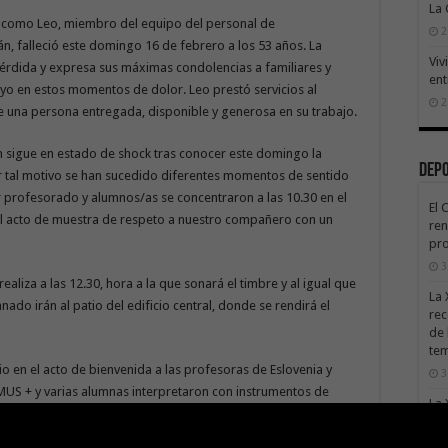
La
 como Leo, miembro del equipo del personal de
2
án, falleció este domingo 16 de febrero a los 53 años. La
Viv
érdida y expresa sus máximas condolencias a familiares y
ent
yo en estos momentos de dolor. Leo prestó servicios al
2
e una persona entregada, disponible y generosa en su trabajo.
n sigue en estado de shock tras conocer este domingo la
Dep
 tal motivo se han sucedido diferentes momentos de sentido
ar profesorado y alumnos/as se concentraron a las 10.30 en el
El 
o el acto de muestra de respeto a nuestro compañero con un
ren
pro
3
realiza a las 12.30, hora a la que sonará el timbre y al igual que
La 
nado irán al patio del edificio central, donde se rendirá el
rec
de 
te
io en el acto de bienvenida a las profesoras de Eslovenia y
3
MUS + y varias alumnas interpretaron con instrumentos de
La 
homenaje a nuestro compañero.
sáb
3