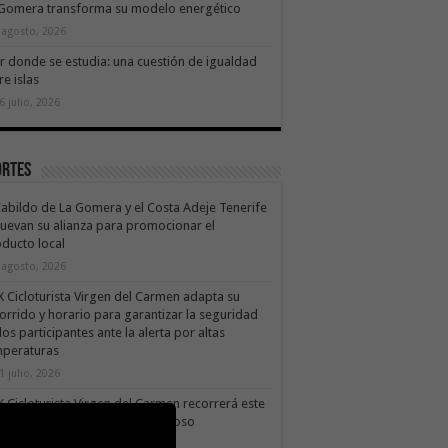
 Gomera transforma su modelo energético
 agosto, 2026
ir donde se estudia: una cuestión de igualdad
re islas
6 julio, 2026
ortes
Cabildo de La Gomera y el Costa Adeje Tenerife
uevan su alianza para promocionar el
ducto local
 agosto, 2026
X Cicloturista Virgen del Carmen adapta su
orrido y horario para garantizar la seguridad
los participantes ante la alerta por altas
mperaturas
1 julio, 2026
X Cicloturista Virgen del Carmen recorrerá este
ado los paisajes de Vallehermoso
0 julio, 2026