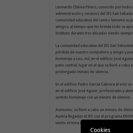
Leonardo Chinea Piñero, conocido por todos
administración y servicios del IES San Sebasti
comunidad educativa del centro lamenta su p
amigos, al tiempo que les brinda todo su apo
Instituto durante tres décadas siendo siempr
La comunidad educativa del IES San Sebastiá
pérdida de nuestro compañero y amigo y por
homenaje a Leo. Así, en el edificio José Agui
patio central, lugar en el que se llevó a cab
prolongado minuto de silencio.
En el edificio Pedro García Cabrera al acto se 
en el edificio José Aguiar, profesorado y alum
sentido homenaje con un minuto de silencio.
Asimismo, se llevó a cabo un minuto de silenc
Austria llegadas al IES con el programa ERAS
viento el tema Perfect de Ed Sheeran como 
Cookies