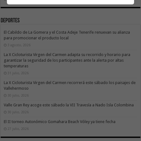
Deportes
El Cabildo de La Gomera y el Costa Adeje Tenerife renuevan su alianza
para promocionar el producto local
3 agosto, 2026
La X Cicloturista Virgen del Carmen adapta su recorrido y horario para
garantizar la seguridad de los participantes ante la alerta por altas
temperaturas
31 julio, 2026
La X Cicloturista Virgen del Carmen recorrerá este sábado los paisajes de
Vallehermoso
30 julio, 2026
Valle Gran Rey acoge este sábado la VII Travesía a Nado Isla Colombina
30 julio, 2026
El II torneo Autonómico Gomahara Beach Vóley ya tiene fecha
27 julio, 2026