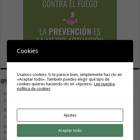
Cookies
Usamos cookies. Si te parece bien, simplemente haz clic en
«Aceptar todo». También puedes elegir qué tipo de
Opinión
cookies quieres haciendo clic en «Ajustes».
Lee nuestra
política de cookies
La Gomera transforma su modelo energético
2 agosto, 2026
Vivir donde se estudia: una cuestión de igualdad entre islas
Ajustes
26 julio, 2026
Cuidar es avanzar: el escudo social que sostiene el progreso de La
Aceptar todo
Gomera
19 julio, 2026