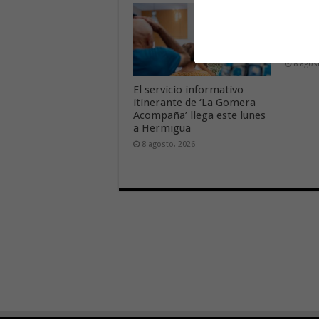
Cierre 
Garajo
miérco
2026
8 agos
El servicio informativo
itinerante de ‘La Gomera
Acompaña’ llega este lunes
a Hermigua
8 agosto, 2026