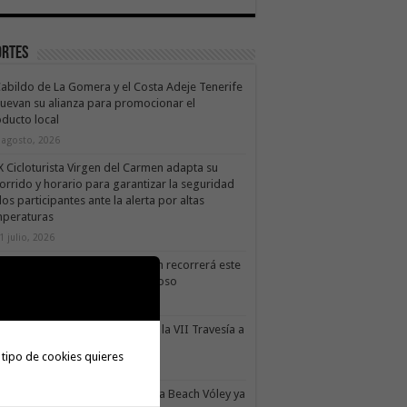
ortes
Cabildo de La Gomera y el Costa Adeje Tenerife
uevan su alianza para promocionar el
ducto local
 agosto, 2026
X Cicloturista Virgen del Carmen adapta su
orrido y horario para garantizar la seguridad
los participantes ante la alerta por altas
mperaturas
1 julio, 2026
X Cicloturista Virgen del Carmen recorrerá este
ado los paisajes de Vallehermoso
0 julio, 2026
le Gran Rey acoge este sábado la VII Travesía a
do Isla Colombina
 tipo de cookies quieres
0 julio, 2026
II torneo Autonómico Gomahara Beach Vóley ya