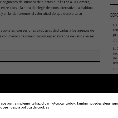
te segmento del número de turistas que llegan a La Gomera,
entre ellos a la hora de elegir destinos alternativos al habitual
 y en la isla tenemos el valor añadido que despierta su
Dep
El 
ren
ofesionales, con sesiones exclusivas dedicadas a los agentes de
pro
s con medios de comunicación especializados de varios países
3
La 
rec
de 
te
3
La 
Next
sáb
El PSOE en el Cabildo de la
Gomera lamenta el retraso en el
3
abono de las nóminas al personal
de los centros socio sanitarios de
Val
la Isla
Na
rece bien, simplemente haz clic en «Aceptar todo». También puedes elegir qué
3
».
Lee nuestra política de cookies
El 