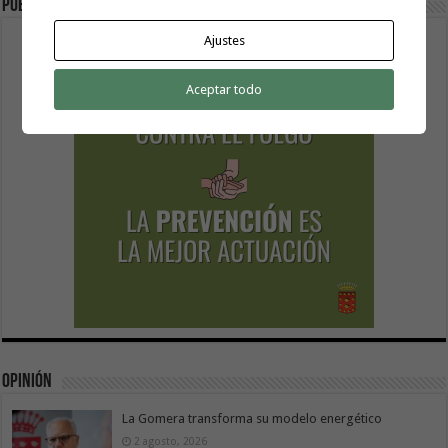
Publicidad
Ajustes
Aceptar todo
Opinión
La Gomera transforma su modelo energético
2 agosto, 2026