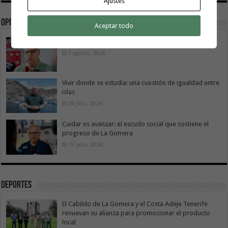
Ajustes
Opinión
Aceptar todo
La Gomera transforma su modelo energético
2 agosto, 2026
Vivir donde se estudia: una cuestión de igualdad entre
islas
26 julio, 2026
Cuidar es avanzar: el escudo social que sostiene el
progreso de La Gomera
19 julio, 2026
Deportes
El Cabildo de La Gomera y el Costa Adeje Tenerife
renuevan su alianza para promocionar el producto
local