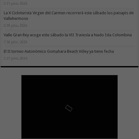
31 julio, 2026
La X Cicloturista Virgen del Carmen recorrerá este sábado los paisajes de
Vallehermoso
30 julio, 2026
Valle Gran Rey acoge este sábado la VII Travesía a Nado Isla Colombina
30 julio, 2026
El II torneo Autonómico Gomahara Beach Vóley ya tiene fecha
27 julio, 2026