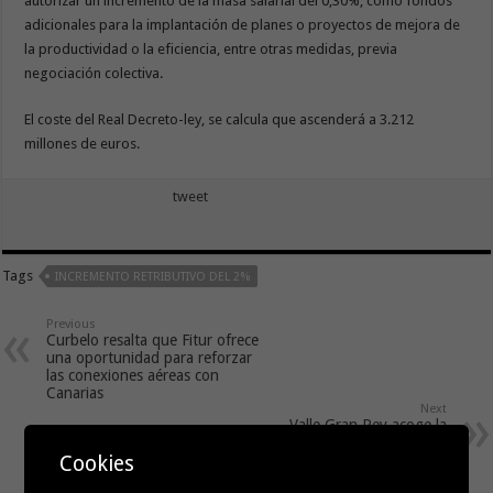
autorizar un incremento de la masa salarial del 0,30%, como fondos
adicionales para la implantación de planes o proyectos de mejora de
la productividad o la eficiencia, entre otras medidas, previa
negociación colectiva.
El coste del Real Decreto-ley, se calcula que ascenderá a 3.212
millones de euros.
tweet
Tags
INCREMENTO RETRIBUTIVO DEL 2%
Previous
Curbelo resalta que Fitur ofrece
una oportunidad para reforzar
las conexiones aéreas con
Canarias
Next
Valle Gran Rey acoge la
proyección del documental
Cookies
“Cuando el invierno se vuelve
verano”