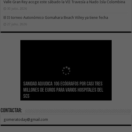
Valle Gran Rey acoge este sábado la VII Travesía a Nado Isla Colombina
30 julio, 2026
El II torneo Autonómico Gomahara Beach Vóley ya tiene fecha
27 julio, 2026
Sanidad adjudica 106 ecógrafos por casi tres
Gesplan logra la máxima puntuación en el
El Gobierno canario concede ayudas del
Transición Ecológica coordina con Ashotel su
Visocan incorpora 170 pisos a su parque de
Sanidad refuerza la capacidad diagnóstica de
millones de euros para varios hospitales del
Índice de Transparencia de Canarias por cuarto
POSEICAN-Pesca al sector por valor de 7,09 M€
adhesión a la Red de Refugios Climáticos de
vivienda protegida en régimen de alquiler
los centros de salud con el impulso de la
SCS
año consecutivo
tras aumentar las cuantías
Canarias
asequible de Tenerife
ecografía clínica
Contactar:
gomeratoday@gmail.com