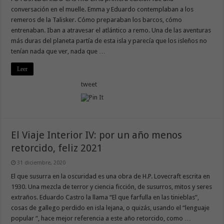
conversación en el muelle. Emma y Eduardo contemplaban a los
remeros de la Talisker. Cómo preparaban los barcos, cómo
entrenaban. Iban a atravesar el atlántico a remo. Una de las aventuras
más duras del planeta partía de esta isla y parecía que los isleños no
tenían nada que ver, nada que …
Leer
tweet
El Viaje Interior IV: por un año menos
retorcido, feliz 2021
31 diciembre, 2020
El que susurra en la oscuridad es una obra de H.P. Lovecraft escrita en
1930. Una mezcla de terror y ciencia ficción, de susurros, mitos y seres
extraños. Eduardo Castro la llama “El que farfulla en las tinieblas”,
cosas de gallego perdido en isla lejana, o quizás, usando el “lenguaje
popular “, hace mejor referencia a este año retorcido, como …