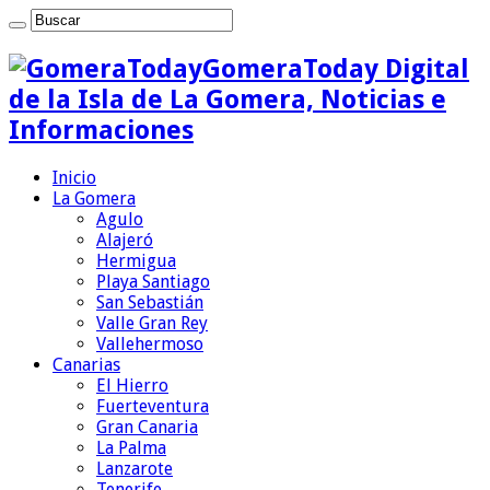
GomeraToday Digital
de la Isla de La Gomera, Noticias e
Informaciones
Inicio
La Gomera
Agulo
Alajeró
Hermigua
Playa Santiago
San Sebastián
Valle Gran Rey
Vallehermoso
Canarias
El Hierro
Fuerteventura
Gran Canaria
La Palma
Lanzarote
Tenerife