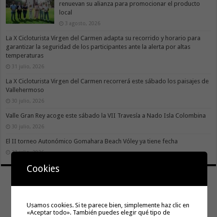
renuevan su alianza para promocionar el producto
local
3 agosto, 2026
La X Cicloturista Virgen del Carmen adapta su recorrido y horario para
garantizar la seguridad de los participantes ante la alerta por altas
temperaturas
31 julio, 2026
La X Cicloturista Virgen del Carmen recorrerá este sábado los paisajes de
Vallehermoso
30 julio, 2026
Valle Gran Rey acoge este sábado la VII Travesía a Nado Isla Colombina
30 julio, 2026
El II torneo Autonómico Gomahara Beach Vóley ya tiene fecha
27 julio, 2026
Cookies
Usamos cookies. Si te parece bien, simplemente haz clic en
«Aceptar todo». También puedes elegir qué tipo de