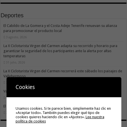
Deportes
El Cabildo de La Gomera y el Costa Adeje Tenerife renuevan su alianza
para promocionar el producto local
3 agosto, 2026
La X Cicloturista Virgen del Carmen adapta su recorrido y horario para
garantizar la seguridad de los participantes ante la alerta por altas
temperaturas
31 julio, 2026
La X Cicloturista Virgen del Carmen recorrerá este sábado los paisajes de
Vallehermoso
30 julio, 2026
Cookies
Valle Gran Rey acoge este sábado la VII Travesía a Nado Isla Colombina
30 julio, 2026
El II torneo Autonómico Gomahara Beach Vóley ya tiene fecha
Usamos cookies. Si te parece bien, simplemente haz clic en
«Aceptar todo». También puedes elegir qué tipo de
27 julio, 2026
cookies quieres haciendo clic en «Ajustes».
Lee nuestra
política de cookies