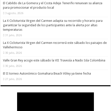
nuestra web
El Cabildo de La Gomera y el Costa Adeje Tenerife renuevan su alianza
funcione lo
para promocionar el producto local
mejor posible
3 agosto, 2026
durante tu
visita. Si
La X Cicloturista Virgen del Carmen adapta su recorrido y horario para
rechaza estas
cookies,
garantizar la seguridad de los participantes ante la alerta por altas
algunas
temperaturas
funcionalidades
31 julio, 2026
desaparecerán
de la web.
La X Cicloturista Virgen del Carmen recorrerá este sábado los paisajes de
Vallehermoso
30 julio, 2026
Marketing
Al compartir tus
Valle Gran Rey acoge este sábado la VII Travesía a Nado Isla Colombina
intereses y
30 julio, 2026
comportamiento
mientras visitas
El II torneo Autonómico Gomahara Beach Vóley ya tiene fecha
nuestro sitio,
aumentas la
27 julio, 2026
posibilidad de
ver contenido y
ofertas
personalizados.