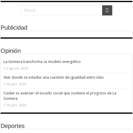
Necesarias
Estas
cookies no
son
Publicidad
opcionales.
Son
necesarias
para que
funcione la
web.
Opinión
La Gomera transforma su modelo energético
Estadísticas
2 agosto, 2026
Para que
podamos
Vivir donde se estudia: una cuestión de igualdad entre islas
mejorar la
26 julio, 2026
funcionalidad
y estructura
Cuidar es avanzar: el escudo social que sostiene el progreso de La
de la web, en
Gomera
base a cómo
se usa la
19 julio, 2026
web.
Deportes
Experiencia
Para que