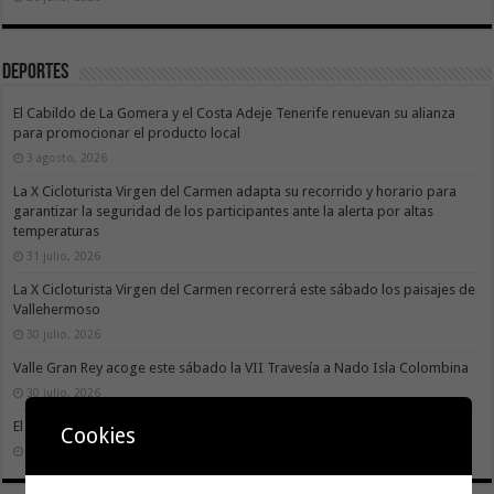
Deportes
El Cabildo de La Gomera y el Costa Adeje Tenerife renuevan su alianza
para promocionar el producto local
3 agosto, 2026
La X Cicloturista Virgen del Carmen adapta su recorrido y horario para
garantizar la seguridad de los participantes ante la alerta por altas
temperaturas
31 julio, 2026
La X Cicloturista Virgen del Carmen recorrerá este sábado los paisajes de
Vallehermoso
30 julio, 2026
Valle Gran Rey acoge este sábado la VII Travesía a Nado Isla Colombina
30 julio, 2026
El II torneo Autonómico Gomahara Beach Vóley ya tiene fecha
Cookies
27 julio, 2026