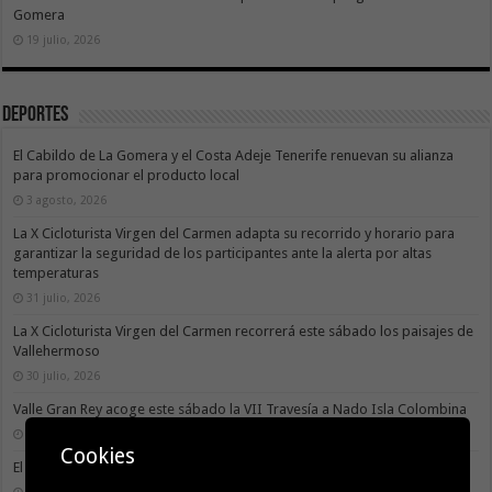
Gomera
19 julio, 2026
Deportes
El Cabildo de La Gomera y el Costa Adeje Tenerife renuevan su alianza
para promocionar el producto local
3 agosto, 2026
La X Cicloturista Virgen del Carmen adapta su recorrido y horario para
garantizar la seguridad de los participantes ante la alerta por altas
temperaturas
31 julio, 2026
La X Cicloturista Virgen del Carmen recorrerá este sábado los paisajes de
Vallehermoso
30 julio, 2026
Valle Gran Rey acoge este sábado la VII Travesía a Nado Isla Colombina
30 julio, 2026
Cookies
El II torneo Autonómico Gomahara Beach Vóley ya tiene fecha