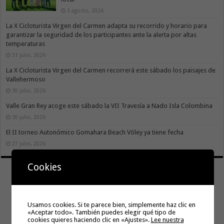
3 agosto, 2026
La X Cicloturista Virgen del Carmen adapta su recorrido y horario para
garantizar la seguridad de los participantes ante la alerta por altas
temperaturas
31 julio, 2026
La X Cicloturista Virgen del Carmen recorrerá este sábado los paisajes de
Vallehermoso
30 julio, 2026
Valle Gran Rey acoge este sábado la VII Travesía a Nado Isla Colombina
30 julio, 2026
El II torneo Autonómico Gomahara Beach Vóley ya tiene fecha
27 julio, 2026
Cookies
Usamos cookies. Si te parece bien, simplemente haz clic en
«Aceptar todo». También puedes elegir qué tipo de
cookies quieres haciendo clic en «Ajustes».
Lee nuestra