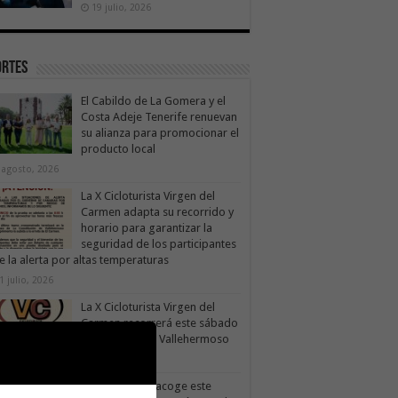
19 julio, 2026
ortes
El Cabildo de La Gomera y el
Costa Adeje Tenerife renuevan
su alianza para promocionar el
producto local
 agosto, 2026
La X Cicloturista Virgen del
Carmen adapta su recorrido y
horario para garantizar la
seguridad de los participantes
e la alerta por altas temperaturas
1 julio, 2026
La X Cicloturista Virgen del
Carmen recorrerá este sábado
los paisajes de Vallehermoso
30 julio, 2026
Valle Gran Rey acoge este