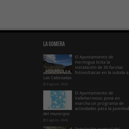
La Gomera
El Ayuntamiento de
Hermigua licita la
instalación de 30 farolas
fotovoltaicas en la subida a
Las Cabezadas
6 agosto, 2026
El Ayuntamiento de
Vallehermoso pone en
marcha un programa de
actividades para la juventu
del municipio
5 agosto, 2026
Regulación puntual del