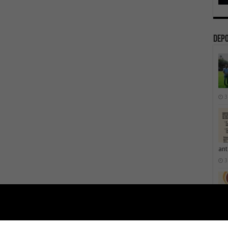
Dep
3
ant
3