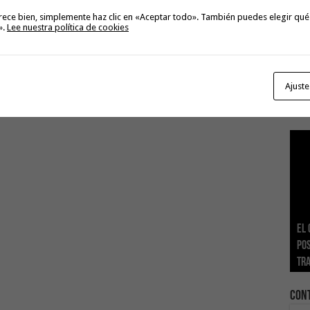
rece bien, simplemente haz clic en «Aceptar todo». También puedes elegir qué
».
Lee nuestra política de cookies
Ajuste
El 
Tra
Vis
San
Tra
POS
adh
viv
los
El 
aut
tr
Ca
ase
eco
Sa
del
Con