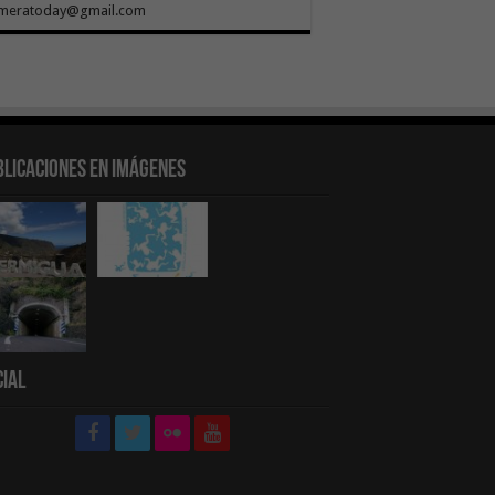
meratoday@gmail.com
blicaciones en Imágenes
cial