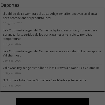
Deportes
El Cabildo de La Gomera y el Costa Adeje Tenerife renuevan su alianza
para promocionar el producto local
3 agosto, 2026
La X Cicloturista Virgen del Carmen adapta su recorrido y horario para
garantizar la seguridad de los participantes ante la alerta por altas
temperaturas
31 julio, 2026
La X Cicloturista Virgen del Carmen recorrerá este sábado los paisajes de
Vallehermoso
30 julio, 2026
Valle Gran Rey acoge este sábado la VII Travesía a Nado Isla Colombina
30 julio, 2026
El II torneo Autonómico Gomahara Beach Vóley ya tiene fecha
27 julio, 2026