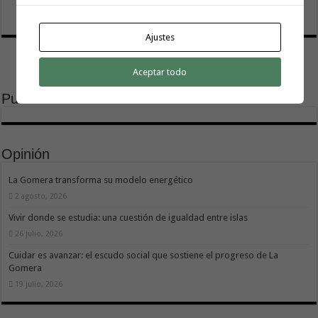
Ajustes
Aceptar todo
Publicidad
Opinión
La Gomera transforma su modelo energético
2 agosto, 2026
Vivir donde se estudia: una cuestión de igualdad entre islas
26 julio, 2026
Cuidar es avanzar: el escudo social que sostiene el progreso de La
Gomera
19 julio, 2026