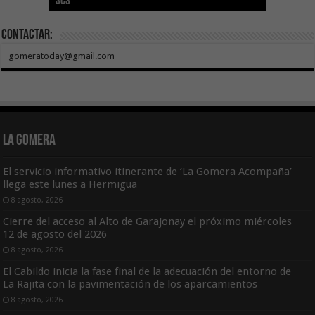
SCS
año consecutivo
tras aumentar las cuantías
Canarias
asequible de Tenerife
ecografía clínica
Contactar:
gomeratoday@gmail.com
La Gomera
El servicio informativo itinerante de ‘La Gomera Acompaña’
llega este lunes a Hermigua
8 agosto, 2026
Cierre del acceso al Alto de Garajonay el próximo miércoles
12 de agosto del 2026
8 agosto, 2026
El Cabildo inicia la fase final de la adecuación del entorno de
La Rajita con la pavimentación de los aparcamientos
8 agosto, 2026