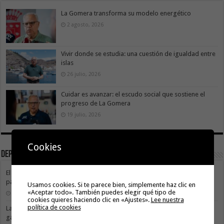
La Gomera transforma su modelo energético
2 agosto, 2026
Vivir donde se estudia: una cuestión de igualdad entre
islas
26 julio, 2026
Cuidar es avanzar: el escudo social que sostiene el
progreso de La Gomera
19 julio, 2026
Cookies
Deportes
El Cabildo de La Gomera y el Costa Adeje Tenerife renuevan su alianza
para promocionar el producto local
Usamos cookies. Si te parece bien, simplemente haz clic en
«Aceptar todo». También puedes elegir qué tipo de
3 agosto, 2026
cookies quieres haciendo clic en «Ajustes».
Lee nuestra
política de cookies
La X Cicloturista Virgen del Carmen adapta su recorrido y horario para
garantizar la seguridad de los participantes ante la alerta por altas