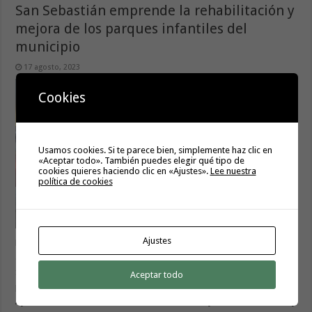
San Sebastián emprende la rehabilitación y
mejora de los parques infantiles del
municipio
17 agosto, 2023
Cookies
Usamos cookies. Si te parece bien, simplemente haz clic en
«Aceptar todo». También puedes elegir qué tipo de
cookies quieres haciendo clic en «Ajustes».
Lee nuestra
política de cookies
Ajustes
Finalizan los trabajos de reforma del parque infantil ubicado en la
avenida de la playa de San Sebastián El Ayuntamiento de San
Sebastián lleva a cabo una inspección para detectar desperfectos y
Aceptar todo
problemas de deterioros en las zonas de juego municipales El
Ayuntamiento de San Sebastián finaliza los trabajos de rehabilitación y