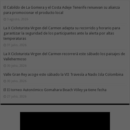
El Cabildo de La Gomera y el Costa Adeje Tenerife renuevan su alianza
para promocionar el producto local
3 agosto, 2026
La X Cicloturista Virgen del Carmen adapta su recorrido y horario para
garantizar la seguridad de los participantes ante la alerta por altas
temperaturas
31 julio, 2026
La X Cicloturista Virgen del Carmen recorrerá este sábado los paisajes de
Vallehermoso
30 julio, 2026
Valle Gran Rey acoge este sábado la VII Travesía a Nado Isla Colombina
30 julio, 2026
El II torneo Autonómico Gomahara Beach Vóley ya tiene fecha
27 julio, 2026