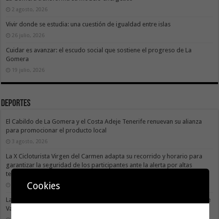
2 agosto, 2026
Vivir donde se estudia: una cuestión de igualdad entre islas
26 julio, 2026
Cuidar es avanzar: el escudo social que sostiene el progreso de La
Gomera
19 julio, 2026
Deportes
El Cabildo de La Gomera y el Costa Adeje Tenerife renuevan su alianza
para promocionar el producto local
3 agosto, 2026
La X Cicloturista Virgen del Carmen adapta su recorrido y horario para
garantizar la seguridad de los participantes ante la alerta por altas
temperaturas
Cookies
31 julio, 2026
La X Cicloturista Virgen del Carmen recorrerá este sábado los paisajes de
Vallehermoso