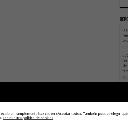
Dep
El 
ren
pro
3
La 
rec
de 
te
3
La 
sáb
3
Val
Na
rece bien, simplemente haz clic en «Aceptar todo». También puedes elegir qué
».
Lee nuestra política de cookies
3
El 