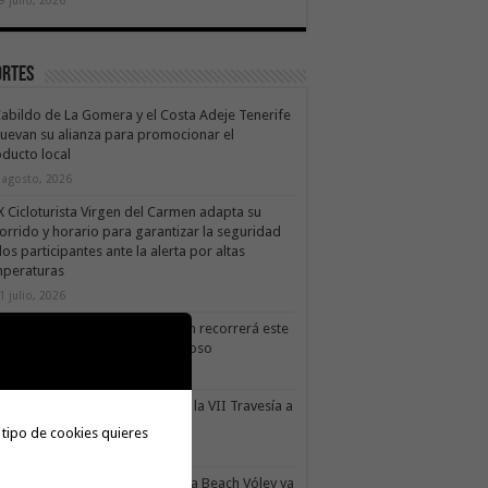
ortes
Cabildo de La Gomera y el Costa Adeje Tenerife
uevan su alianza para promocionar el
ducto local
 agosto, 2026
X Cicloturista Virgen del Carmen adapta su
orrido y horario para garantizar la seguridad
los participantes ante la alerta por altas
mperaturas
1 julio, 2026
X Cicloturista Virgen del Carmen recorrerá este
ado los paisajes de Vallehermoso
0 julio, 2026
le Gran Rey acoge este sábado la VII Travesía a
do Isla Colombina
 tipo de cookies quieres
0 julio, 2026
II torneo Autonómico Gomahara Beach Vóley ya