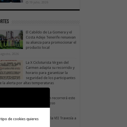
19 julio, 2026
ortes
El Cabildo de La Gomera y el
Costa Adeje Tenerife renuevan
su alianza para promocionar el
producto local
 agosto, 2026
La X Cicloturista Virgen del
Carmen adapta su recorrido y
horario para garantizar la
seguridad de los participantes
e la alerta por altas temperaturas
1 julio, 2026
X Cicloturista Virgen del Carmen recorrerá este
ado los paisajes de Vallehermoso
0 julio, 2026
le Gran Rey acoge este sábado la VII Travesía a
 tipo de cookies quieres
do Isla Colombina