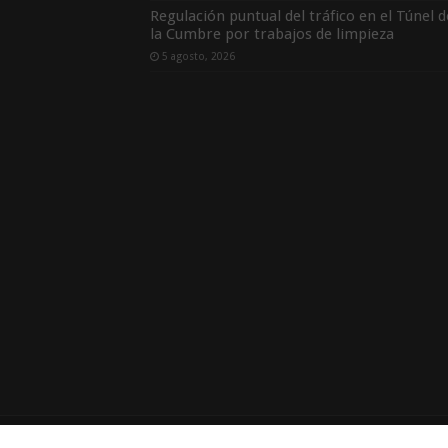
Regulación puntual del tráfico en el Túnel d
la Cumbre por trabajos de limpieza
5 agosto, 2026