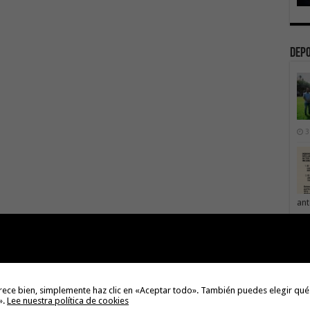
Dep
3
ant
3
La 
sáb
3
Val
rece bien, simplemente haz clic en «Aceptar todo». También puedes elegir qué
Na
».
Lee nuestra política de cookies