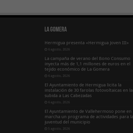
La Gomera
Hermigua presenta «Hermigua Joven III»
6 agosto, 2026
La campaña de verano del Bono Consumo
inyecta más de 1,1 millones de euros en el
tejido económico de La Gomera
6 agosto, 2026
El Ayuntamiento de Hermigua licita la
instalación de 30 farolas fotovoltaicas en la
subida a Las Cabezadas
6 agosto, 2026
El Ayuntamiento de Vallehermoso pone en
marcha un programa de actividades para l
juventud del municipio
5 agosto, 2026