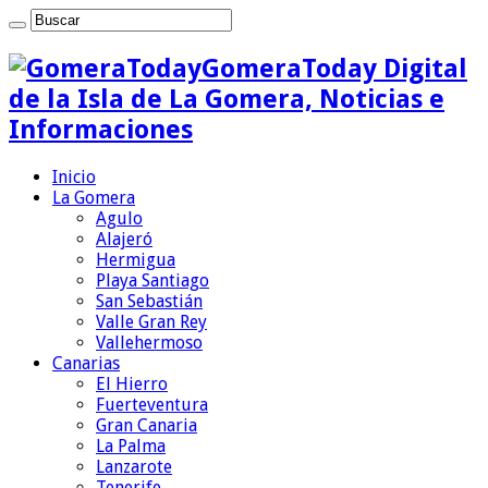
GomeraToday Digital
de la Isla de La Gomera, Noticias e
Informaciones
Inicio
La Gomera
Agulo
Alajeró
Hermigua
Playa Santiago
San Sebastián
Valle Gran Rey
Vallehermoso
Canarias
El Hierro
Fuerteventura
Gran Canaria
La Palma
Lanzarote
Tenerife