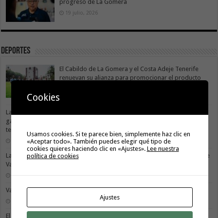
progreso de La Gomera
19 julio, 2026
Deportes
El Cabildo de La Gomera y el Costa Adeje Tenerife
renuevan su alianza para promocionar el producto
local
Cookies
3 agosto, 2026
La X Cicloturista Virgen del Carmen adapta su recorrido y horario para
garantizar la seguridad de los participantes ante la alerta por altas
temperaturas
Usamos cookies. Si te parece bien, simplemente haz clic en
31 julio, 2026
«Aceptar todo». También puedes elegir qué tipo de
cookies quieres haciendo clic en «Ajustes».
Lee nuestra
La X Cicloturista Virgen del Carmen recorrerá este sábado los paisajes de
política de cookies
Vallehermoso
30 julio, 2026
Valle Gran Rey acoge este sábado la VII Travesía a Nado Isla Colombina
Ajustes
30 julio, 2026
El II torneo Autonómico Gomahara Beach Vóley ya tiene fecha