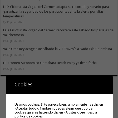
La X Cicloturista Virgen del Carmen adapta su recorrido y horario para
garantizar la seguridad de los participantes ante la alerta por altas
temperaturas
31 julio, 2026
La X Cicloturista Virgen del Carmen recorrerá este sábado los paisajes de
Vallehermoso
30 julio, 2026
Valle Gran Rey acoge este sábado la VII Travesía a Nado Isla Colombina
30 julio, 2026
El II torneo Autonómico Gomahara Beach Vóley ya tiene fecha
27 julio, 2026
Cookies
Usamos cookies. Si te parece bien, simplemente haz clic en
«Aceptar todo». También puedes elegir qué tipo de
cookies quieres haciendo clic en «Ajustes».
Lee nuestra
política de cookies