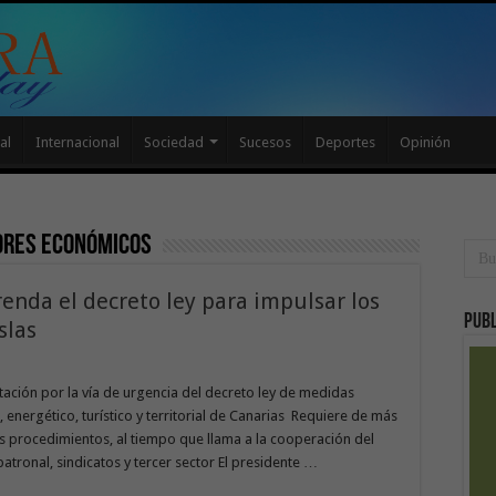
al
Internacional
Sociedad
Sucesos
Deportes
Opinión
ores económicos
enda el decreto ley para impulsar los
Publ
slas
itación por la vía de urgencia del decreto ley de medidas
 energético, turístico y territorial de Canarias Requiere de más
s procedimientos, al tiempo que llama a la cooperación del
atronal, sindicatos y tercer sector El presidente …