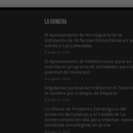
La Gomera
El Ayuntamiento de Hermigua licita la
instalación de 30 farolas fotovoltaicas en la
subida a Las Cabezadas
6 agosto, 2026
El Ayuntamiento de Vallehermoso pone en
marcha un programa de actividades para l
juventud del municipio
5 agosto, 2026
Regulación puntual del tráfico en el Túnel d
la Cumbre por trabajos de limpieza
5 agosto, 2026
La Oficina de Proyectos Estratégicos del
Gobierno de Canarias y el Cabildo de La
Gomera exploran vías para impulsar nueva
iniciativas estratégicas en la isla
5 agosto, 2026