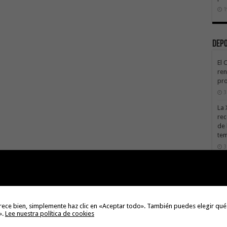
1
Dep
El 
ren
pro
3
La 
rec
de 
te
3
La 
sáb
3
Val
rece bien, simplemente haz clic en «Aceptar todo». También puedes elegir qué
Na
».
Lee nuestra política de cookies
3