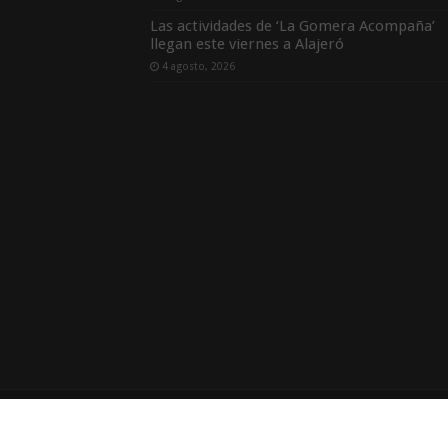
Las actividades de ‘La Gomera Acompaña’
llegan este viernes a Alajeró
4 agosto, 2026