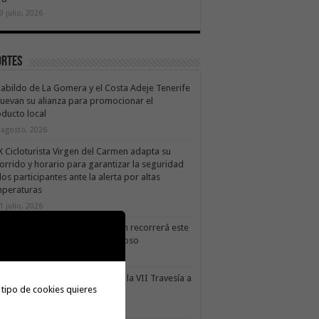
9 julio, 2026
ortes
Cabildo de La Gomera y el Costa Adeje Tenerife
uevan su alianza para promocionar el
ducto local
 agosto, 2026
X Cicloturista Virgen del Carmen adapta su
orrido y horario para garantizar la seguridad
los participantes ante la alerta por altas
mperaturas
1 julio, 2026
X Cicloturista Virgen del Carmen recorrerá este
ado los paisajes de Vallehermoso
0 julio, 2026
le Gran Rey acoge este sábado la VII Travesía a
 tipo de cookies quieres
do Isla Colombina
0 julio, 2026