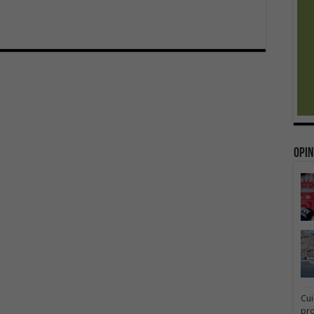
Opin
Cui
pr