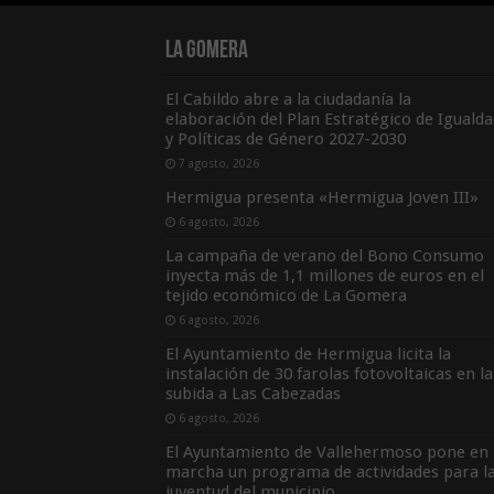
La Gomera
El Cabildo abre a la ciudadanía la
elaboración del Plan Estratégico de Igualda
y Políticas de Género 2027-2030
7 agosto, 2026
Hermigua presenta «Hermigua Joven III»
6 agosto, 2026
La campaña de verano del Bono Consumo
inyecta más de 1,1 millones de euros en el
tejido económico de La Gomera
6 agosto, 2026
El Ayuntamiento de Hermigua licita la
instalación de 30 farolas fotovoltaicas en la
subida a Las Cabezadas
6 agosto, 2026
El Ayuntamiento de Vallehermoso pone en
marcha un programa de actividades para l
juventud del municipio