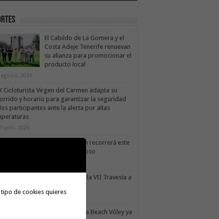
ortes
El Cabildo de La Gomera y el
Costa Adeje Tenerife renuevan
su alianza para promocionar el
producto local
 agosto, 2026
X Cicloturista Virgen del Carmen adapta su
orrido y horario para garantizar la seguridad
los participantes ante la alerta por altas
mperaturas
1 julio, 2026
X Cicloturista Virgen del Carmen recorrerá este
ado los paisajes de Vallehermoso
0 julio, 2026
le Gran Rey acoge este sábado la VII Travesía a
do Isla Colombina
 tipo de cookies quieres
0 julio, 2026
II torneo Autonómico Gomahara Beach Vóley ya