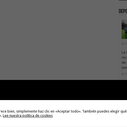
Dep
3
La 
rec
de 
te
3
La 
sáb
3
Val
Na
rece bien, simplemente haz clic en «Aceptar todo». También puedes elegir qué
3
».
Lee nuestra política de cookies
El 