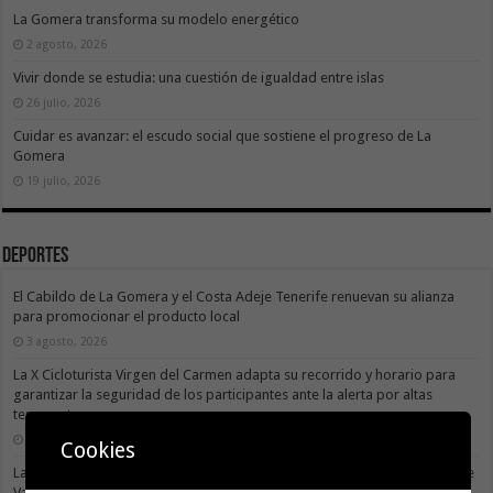
La Gomera transforma su modelo energético
2 agosto, 2026
Vivir donde se estudia: una cuestión de igualdad entre islas
26 julio, 2026
Cuidar es avanzar: el escudo social que sostiene el progreso de La
Gomera
19 julio, 2026
Deportes
El Cabildo de La Gomera y el Costa Adeje Tenerife renuevan su alianza
para promocionar el producto local
3 agosto, 2026
La X Cicloturista Virgen del Carmen adapta su recorrido y horario para
garantizar la seguridad de los participantes ante la alerta por altas
temperaturas
31 julio, 2026
Cookies
La X Cicloturista Virgen del Carmen recorrerá este sábado los paisajes de
Vallehermoso