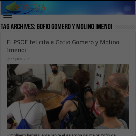
Tag Archives:
Gofio Gomero y Molino Imendi
El PSOE felicita a Gofio Gomero y Molino
Imendi
27 julio, 2021
El molinero hermigüense repite el galardón del mejor gofio de