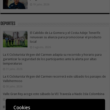
19 julio, 2026
Deportes
El Cabildo de La Gomera y el Costa Adeje Tenerife
renuevan su alianza para promocionar el producto
local
3 agosto, 2026
La X Cicloturista Virgen del Carmen adapta su recorrido y horario para
garantizar la seguridad de los participantes ante la alerta por altas
temperaturas
31 julio, 2026
La X Cicloturista Virgen del Carmen recorrerá este sábado los paisajes de
Vallehermoso
30 julio, 2026
Valle Gran Rey acoge este sábado la VII Travesía a Nado Isla Colombina
30 julio, 2026
Cookies
El II torneo Autonómico Gomahara Beach Vóley ya tiene fecha