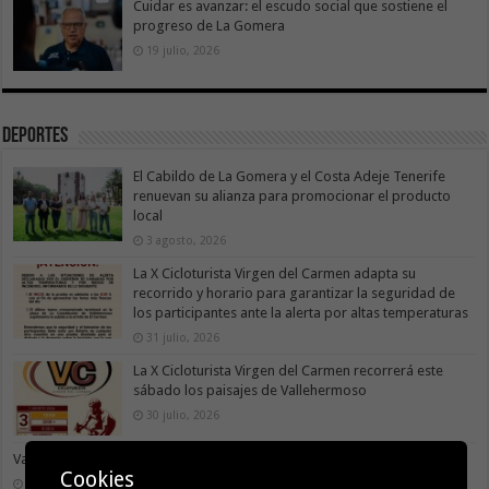
Cuidar es avanzar: el escudo social que sostiene el
progreso de La Gomera
19 julio, 2026
Deportes
El Cabildo de La Gomera y el Costa Adeje Tenerife
renuevan su alianza para promocionar el producto
local
3 agosto, 2026
La X Cicloturista Virgen del Carmen adapta su
recorrido y horario para garantizar la seguridad de
los participantes ante la alerta por altas temperaturas
31 julio, 2026
La X Cicloturista Virgen del Carmen recorrerá este
sábado los paisajes de Vallehermoso
30 julio, 2026
Valle Gran Rey acoge este sábado la VII Travesía a Nado Isla Colombina
Cookies
30 julio, 2026