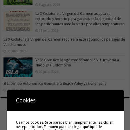
3 agosto, 2026
La X Cicloturista Virgen del Carmen adapta su
recorrido y horario para garantizar la seguridad de
los participantes ante la alerta por altas temperaturas
31 julio, 2026
La X Cicloturista Virgen del Carmen recorrerá este sábado los paisajes de
Vallehermoso
30 julio, 2026
Valle Gran Rey acoge este sábado la VII Travesía a
Nado Isla Colombina
30 julio, 2026
El II torneo Autonómico Gomahara Beach Vóley ya tiene fecha
27 julio, 2026
Cookies
Usamos cookies. Si te parece bien, simplemente haz clic en
«Aceptar todo». También puedes elegir qué tipo de