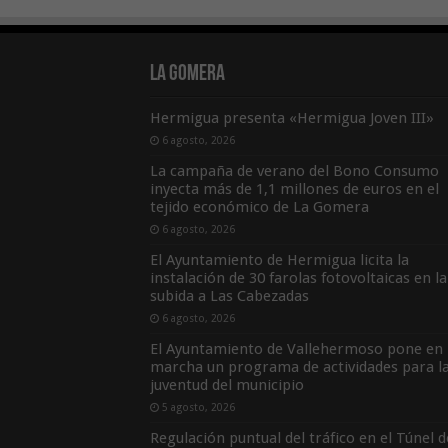
La Gomera
Hermigua presenta «Hermigua Joven III»
6 agosto, 2026
La campaña de verano del Bono Consumo
inyecta más de 1,1 millones de euros en el
tejido económico de La Gomera
6 agosto, 2026
El Ayuntamiento de Hermigua licita la
instalación de 30 farolas fotovoltaicas en la
subida a Las Cabezadas
6 agosto, 2026
El Ayuntamiento de Vallehermoso pone en
marcha un programa de actividades para l
juventud del municipio
5 agosto, 2026
Regulación puntual del tráfico en el Túnel d