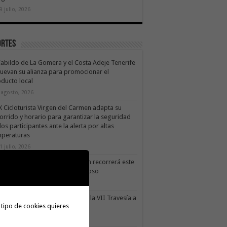
9 julio, 2026
ortes
Cabildo de La Gomera y el Costa Adeje Tenerife
uevan su alianza para promocionar el
ducto local
 agosto, 2026
X Cicloturista Virgen del Carmen adapta su
orrido y horario para garantizar la seguridad
los participantes ante la alerta por altas
mperaturas
1 julio, 2026
X Cicloturista Virgen del Carmen recorrerá este
ado los paisajes de Vallehermoso
0 julio, 2026
le Gran Rey acoge este sábado la VII Travesía a
 tipo de cookies quieres
do Isla Colombina
0 julio, 2026