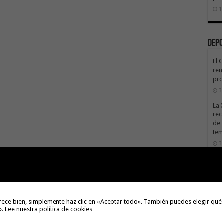
1
Dep
El 
ren
pro
3
La 
rec
de 
te
3
La 
sáb
3
Val
rece bien, simplemente haz clic en «Aceptar todo». También puedes elegir qué
Na
».
Lee nuestra política de cookies
3