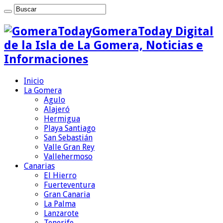
GomeraToday Digital
de la Isla de La Gomera, Noticias e
Informaciones
Inicio
La Gomera
Agulo
Alajeró
Hermigua
Playa Santiago
San Sebastián
Valle Gran Rey
Vallehermoso
Canarias
El Hierro
Fuerteventura
Gran Canaria
La Palma
Lanzarote
Tenerife