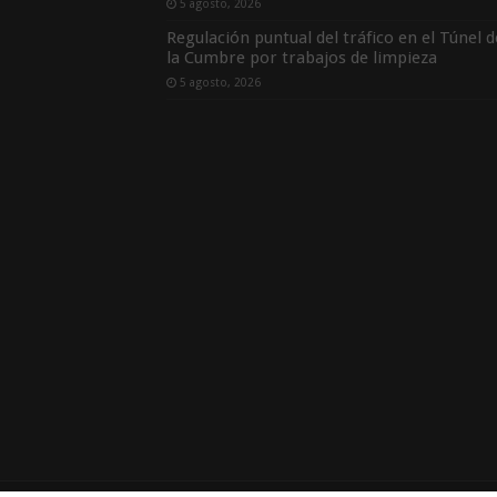
5 agosto, 2026
Regulación puntual del tráfico en el Túnel d
la Cumbre por trabajos de limpieza
5 agosto, 2026