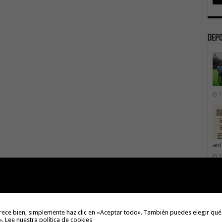
Dep
3
ant
3
rece bien, simplemente haz clic en «Aceptar todo». También puedes elegir qué
Val
».
Lee nuestra política de cookies