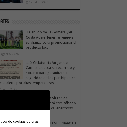
19 julio, 2026
ortes
El Cabildo de La Gomera y el
Costa Adeje Tenerife renuevan
su alianza para promocionar el
producto local
 agosto, 2026
La X Cicloturista Virgen del
Carmen adapta su recorrido y
horario para garantizar la
seguridad de los participantes
e la alerta por altas temperaturas
1 julio, 2026
La X Cicloturista Virgen del
Carmen recorrerá este sábado
los paisajes de Vallehermoso
30 julio, 2026
 tipo de cookies quieres
le Gran Rey acoge este sábado la VII Travesía a