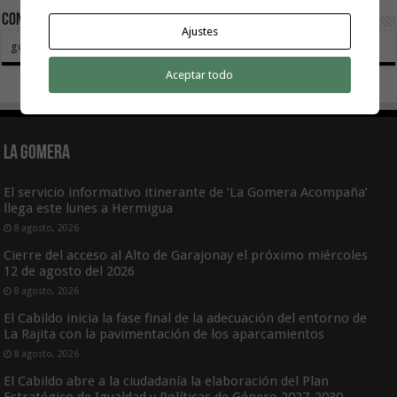
Contactar:
Ajustes
gomeratoday@gmail.com
Aceptar todo
La Gomera
El servicio informativo itinerante de ‘La Gomera Acompaña’
llega este lunes a Hermigua
8 agosto, 2026
Cierre del acceso al Alto de Garajonay el próximo miércoles
12 de agosto del 2026
8 agosto, 2026
El Cabildo inicia la fase final de la adecuación del entorno de
La Rajita con la pavimentación de los aparcamientos
8 agosto, 2026
El Cabildo abre a la ciudadanía la elaboración del Plan
Estratégico de Igualdad y Políticas de Género 2027-2030