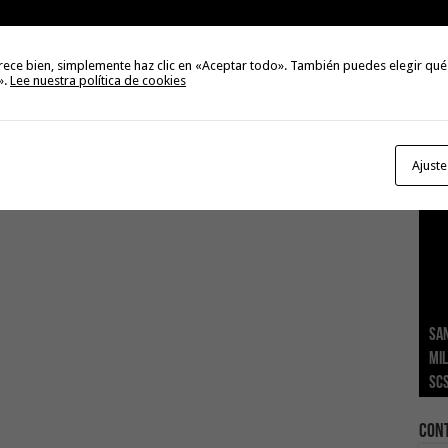
Val
Na
rece bien, simplemente haz clic en «Aceptar todo». También puedes elegir qué
3
».
Lee nuestra política de cookies
El 
tie
2
Ajuste
San
Ge
El 
Tra
Vis
San
mil
Índ
POS
adh
viv
los
SC
añ
tr
Ca
ase
eco
Con