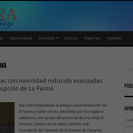
al
Internacional
Sociedad
Sucesos
Deportes
Opinión
lma
nas con movilidad reducida evacuadas
Publ
erupción de La Palma
Han sido trasladadas al antiguo acuartelamiento de
Opin
El Fuerte y están siendo atendidas por los equipos
sanitarios, con apoyo del personal de Cruz Roja El
La 
Servicio Canario de la Salud, adscrito a la
9
Consejería de Sanidad del Gobierno de Canarias,