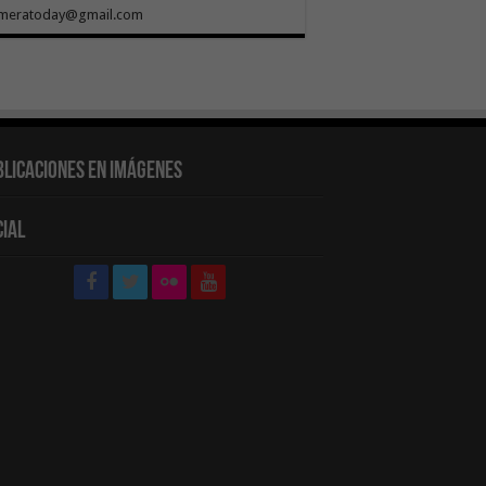
meratoday@gmail.com
blicaciones en Imágenes
cial