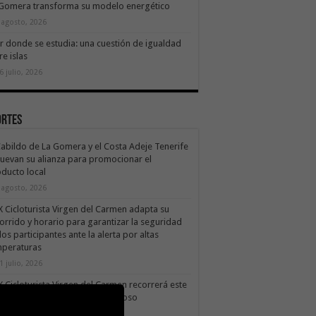
 Gomera transforma su modelo energético
 agosto, 2026
ir donde se estudia: una cuestión de igualdad
re islas
6 julio, 2026
ortes
Cabildo de La Gomera y el Costa Adeje Tenerife
uevan su alianza para promocionar el
ducto local
 agosto, 2026
X Cicloturista Virgen del Carmen adapta su
orrido y horario para garantizar la seguridad
los participantes ante la alerta por altas
mperaturas
1 julio, 2026
X Cicloturista Virgen del Carmen recorrerá este
ado los paisajes de Vallehermoso
0 julio, 2026