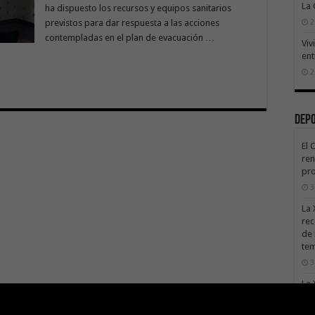
La
ha dispuesto los recursos y equipos sanitarios
previstos para dar respuesta a las acciones
2
contempladas en el plan de evacuación …
Viv
ent
2
Dep
El 
ren
pro
3
La 
rec
de 
te
3
La 
sáb
3