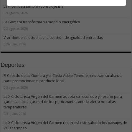
La movilidad también construye isla
9 agosto, 2026
La Gomera transforma su modelo energético
2 agosto, 2026
Vivir donde se estudia: una cuestión de igualdad entre islas
26 julio, 2026
Deportes
El Cabildo de La Gomera y el Costa Adeje Tenerife renuevan su alianza
para promocionar el producto local
3 agosto, 2026
La X Cicloturista Virgen del Carmen adapta su recorrido y horario para
garantizar la seguridad de los participantes ante la alerta por altas
temperaturas
31 julio, 2026
La X Cicloturista Virgen del Carmen recorrerá este sábado los paisajes de
Vallehermoso