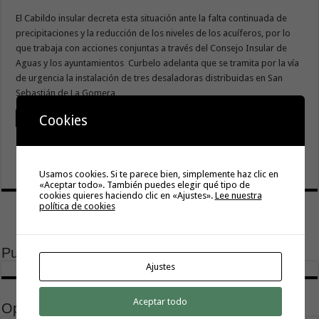
El Cabildo insular decreta esta situación ante la falta continuada de
precipitaciones y la reducción de los niveles de los acuíferos, por lo
que trabaja con acciones conjuntas a través del Consejo Insular de
Aguas y los ayuntamientos Curbelo adelanta que se tramita por la vía
de urgencia la instalación de tres desaladoras distribuidas en San
Sebastián de La Gomera, …
Cookies
Leer
tweet
Usamos cookies. Si te parece bien, simplemente haz clic en
«Aceptar todo». También puedes elegir qué tipo de
cookies quieres haciendo clic en «Ajustes».
Lee nuestra
política de cookies
Publicidad
Ajustes
Aceptar todo
Opinión