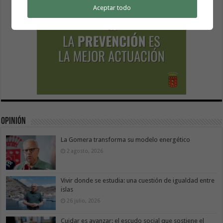
Aceptar todo
Opinión
La Gomera transforma su modelo energético
2 agosto, 2026
Vivir donde se estudia: una cuestión de igualdad entre
islas
26 julio, 2026
Cuidar es avanzar: el escudo social que sostiene el