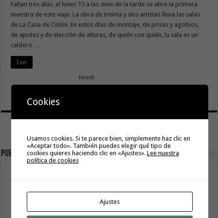
Faltan tres días, el lunes 15 a las siete de la tarde se abre la primera
muestra de este viaje. La obra de treinta y dos artistas llena las salas
de La Casa de Colón. En estos días de montaje, de prisas y agobios,
de ajustes y de elección de alturas, de quién con quién, la sala es un
caldero …
Leer
tweet
Cookies
Usamos cookies. Si te parece bien, simplemente haz clic en
«Aceptar todo». También puedes elegir qué tipo de
Publicidad
cookies quieres haciendo clic en «Ajustes».
Lee nuestra
política de cookies
Ajustes