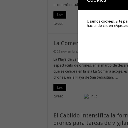
economía insular La Gomera da un paso deci
Leer
Usamos cookies. Si te pa
tweet
haciendo clic en «Ajustes
La Gomera acoge este jueves
23 noviembre, 2022
La Playa de San Sebastián será escenario, a p
espectáculo de drones, en el marco de desarr
que se celebra en la isla La Gomera acoge, es
drones, en la Playa de San Sebastián, …
Leer
tweet
El Cabildo intensifica la fo
drones para tareas de vigila