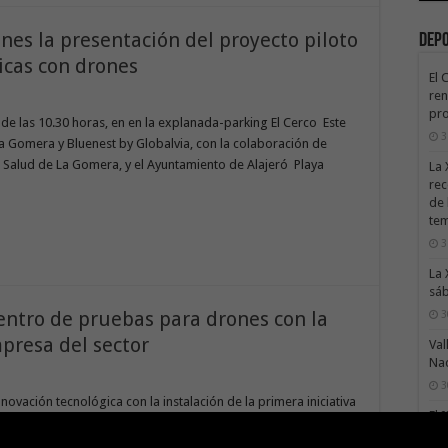
nes la presentación del proyecto piloto
Dep
icas con drones
El 
ren
pro
r de las 10.30 horas, en en la explanada-parking El Cerco Este
3
a Gomera y Bluenest by Globalvia, con la colaboración de
 Salud de La Gomera, y el Ayuntamiento de Alajeró Playa
La 
rec
de 
te
3
La 
sáb
entro de pruebas para drones con la
3
presa del sector
Val
Na
3
novación tecnológica con la instalación de la primera iniciativa
El 
pacial que elige La Gomera para evaluar sus drones Este nuevo
tie
ciones para atraer inversiones de este tipo y diversificar la