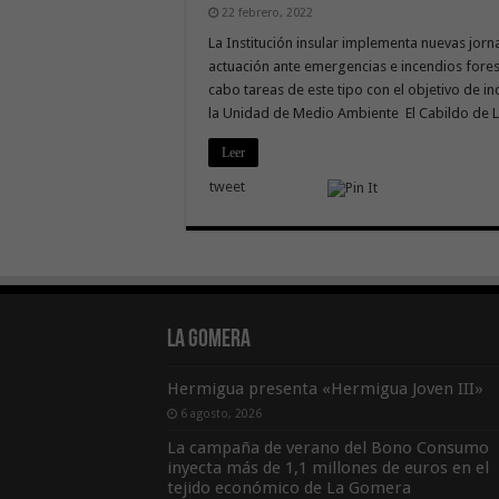
22 febrero, 2022
La Institución insular implementa nuevas jorn
actuación ante emergencias e incendios fore
cabo tareas de este tipo con el objetivo de
la Unidad de Medio Ambiente El Cabildo de 
Leer
tweet
La Gomera
Hermigua presenta «Hermigua Joven III»
6 agosto, 2026
La campaña de verano del Bono Consumo
inyecta más de 1,1 millones de euros en el
tejido económico de La Gomera