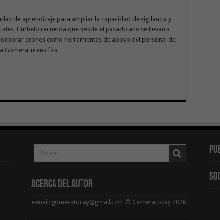
adas de aprendizaje para ampliar la capacidad de vigilancia y
stales Curbelo recuerda que desde el pasado año se llevan a
 incorporar drones como herramientas de apoyo del personal de
La Gomera intensifica …
Pu
So
Acerca del Autor
e-mail: gomeratoday@gmail.com © Gomeratoday 2026