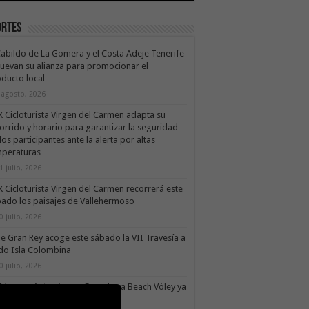
ortes
Cabildo de La Gomera y el Costa Adeje Tenerife
uevan su alianza para promocionar el
ducto local
 agosto, 2026
X Cicloturista Virgen del Carmen adapta su
orrido y horario para garantizar la seguridad
los participantes ante la alerta por altas
mperaturas
1 julio, 2026
X Cicloturista Virgen del Carmen recorrerá este
ado los paisajes de Vallehermoso
0 julio, 2026
le Gran Rey acoge este sábado la VII Travesía a
do Isla Colombina
0 julio, 2026
II torneo Autonómico Gomahara Beach Vóley ya
ne fecha