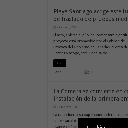
Playa Santiago acoge este lu
de traslado de pruebas méd
24 mayo, 2025
El acto, abierto al público, comenzará a parti
proyecto está promovido por el Cabildo de L
Proexca del Gobierno de Canarias, el Área de
Santiago acoge, este lunes 26 de …
Leer
tweet
La Gomera se convierte en c
instalación de la primera em
13 febrero, 2025
La isla refuerza su papel como referente en in
empresarial del sector aeronáutico y aeroes
Cookies
avance está integrado en un programa de actua