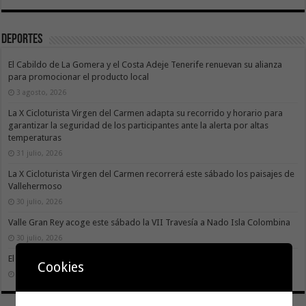
Deportes
El Cabildo de La Gomera y el Costa Adeje Tenerife renuevan su alianza
para promocionar el producto local
3 agosto, 2026
La X Cicloturista Virgen del Carmen adapta su recorrido y horario para
garantizar la seguridad de los participantes ante la alerta por altas
temperaturas
31 julio, 2026
La X Cicloturista Virgen del Carmen recorrerá este sábado los paisajes de
Vallehermoso
30 julio, 2026
Valle Gran Rey acoge este sábado la VII Travesía a Nado Isla Colombina
30 julio, 2026
El II torneo Autonómico Gomahara Beach Vóley ya tiene fecha
Cookies
27 julio, 2026