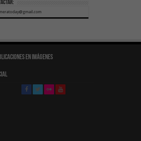
tactar:
meratoday@gmail.com
blicaciones en Imágenes
cial