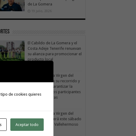
de La Gomera
19 julio, 2026
ortes
El Cabildo de La Gomera y el
Costa Adeje Tenerife renuevan
su alianza para promocionar el
producto local
 agosto, 2026
La X Cicloturista Virgen del
Carmen adapta su recorrido y
horario para garantizar la
seguridad de los participantes
 tipo de cookies quieres
e la alerta por altas temperaturas
1 julio, 2026
La X Cicloturista Virgen del
Carmen recorrerá este sábado
los paisajes de Vallehermoso
s
Aceptar todo
30 julio, 2026