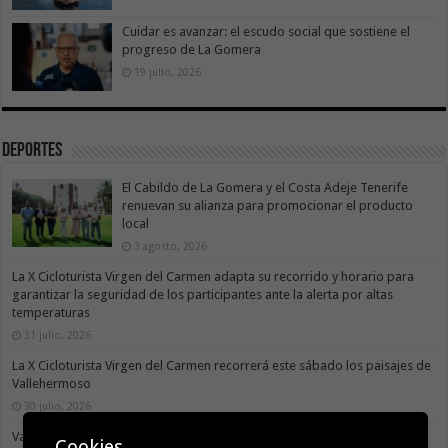
Cuidar es avanzar: el escudo social que sostiene el
progreso de La Gomera
19 julio, 2026
Deportes
El Cabildo de La Gomera y el Costa Adeje Tenerife
renuevan su alianza para promocionar el producto
local
3 agosto, 2026
La X Cicloturista Virgen del Carmen adapta su recorrido y horario para
garantizar la seguridad de los participantes ante la alerta por altas
temperaturas
31 julio, 2026
La X Cicloturista Virgen del Carmen recorrerá este sábado los paisajes de
Vallehermoso
30 julio, 2026
Valle Gran Rey acoge este sábado la VII Travesía a Nado Isla Colombina
Cookies