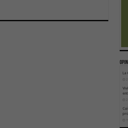
Opin
La
2
Viv
ent
2
Cui
pr
1