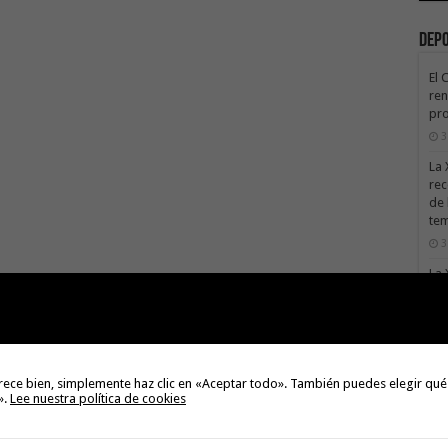
Dep
El 
ren
pro
3
La 
rec
de 
te
3
La 
sáb
3
Val
Na
rece bien, simplemente haz clic en «Aceptar todo». También puedes elegir qué
3
».
Lee nuestra política de cookies
El 
tie