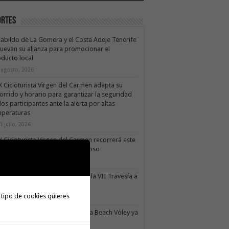
ortes
Cabildo de La Gomera y el Costa Adeje Tenerife
uevan su alianza para promocionar el
ducto local
 agosto, 2026
X Cicloturista Virgen del Carmen adapta su
orrido y horario para garantizar la seguridad
los participantes ante la alerta por altas
mperaturas
1 julio, 2026
X Cicloturista Virgen del Carmen recorrerá este
ado los paisajes de Vallehermoso
0 julio, 2026
le Gran Rey acoge este sábado la VII Travesía a
do Isla Colombina
 tipo de cookies quieres
0 julio, 2026
II torneo Autonómico Gomahara Beach Vóley ya
ne fecha