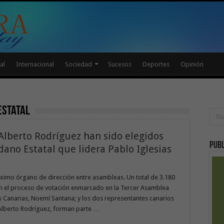
al
Internacional
Sociedad
Sucesos
Deportes
Opinión
Estatal
Alberto Rodríguez han sido elegidos
Publ
no Estatal que lidera Pablo Iglesias
ximo órgano de dirección entre asambleas. Un total de 3.180
on en el proceso de votación enmarcado en la Tercer Asamblea
 Canarias, Noemí Santana; y los dos representantes canarios
 Alberto Rodríguez, forman parte …