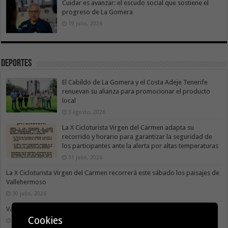
Cuidar es avanzar: el escudo social que sostiene el
progreso de La Gomera
19 julio, 2026
Deportes
El Cabildo de La Gomera y el Costa Adeje Tenerife
renuevan su alianza para promocionar el producto
local
3 agosto, 2026
La X Cicloturista Virgen del Carmen adapta su
recorrido y horario para garantizar la seguridad de
los participantes ante la alerta por altas temperaturas
31 julio, 2026
La X Cicloturista Virgen del Carmen recorrerá este sábado los paisajes de
Vallehermoso
30 julio, 2026
Valle Gran Rey acoge este sábado la VII Travesía a Nado Isla Colombina
Cookies
30 julio, 2026