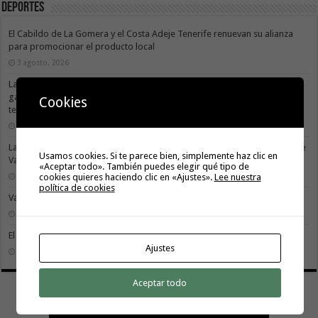
Deportes
El Cabildo de La Gomera y el Costa Adeje Tenerife renuevan su alianza
para promocionar el producto local
3 agosto, 2026
La X Cicloturista Virgen del Carmen adapta su recorrido y horario para
garantizar la seguridad de los participantes ante la alerta por altas
Cookies
temperaturas
31 julio, 2026
La X Cicloturista Virgen del Carmen recorrerá este sábado los paisajes de
Usamos cookies. Si te parece bien, simplemente haz clic en
Vallehermoso
«Aceptar todo». También puedes elegir qué tipo de
30 julio, 2026
cookies quieres haciendo clic en «Ajustes».
Lee nuestra
política de cookies
Valle Gran Rey acoge este sábado la VII Travesía a Nado Isla Colombina
30 julio, 2026
El II torneo Autonómico Gomahara Beach Vóley ya tiene fecha
Ajustes
27 julio, 2026
Aceptar todo