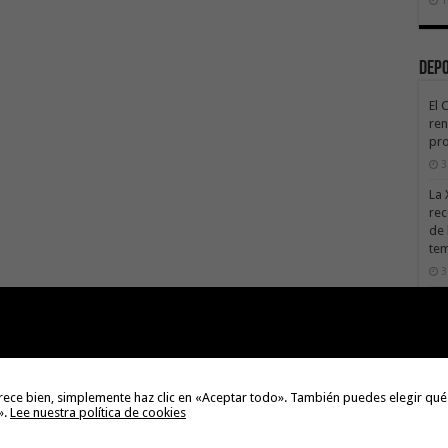
Dep
El 
ren
pro
3
La 
rec
de 
te
3
La 
sáb
3
Val
Na
rece bien, simplemente haz clic en «Aceptar todo». También puedes elegir qué
».
Lee nuestra política de cookies
3
El 