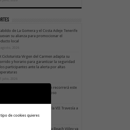
ortes
Cabildo de La Gomera y el Costa Adeje Tenerife
uevan su alianza para promocionar el
ducto local
 agosto, 2026
X Cicloturista Virgen del Carmen adapta su
orrido y horario para garantizar la seguridad
los participantes ante la alerta por altas
mperaturas
1 julio, 2026
X Cicloturista Virgen del Carmen recorrerá este
ado los paisajes de Vallehermoso
0 julio, 2026
le Gran Rey acoge este sábado la VII Travesía a
do Isla Colombina
 tipo de cookies quieres
0 julio, 2026
II torneo Autonómico Gomahara Beach Vóley ya